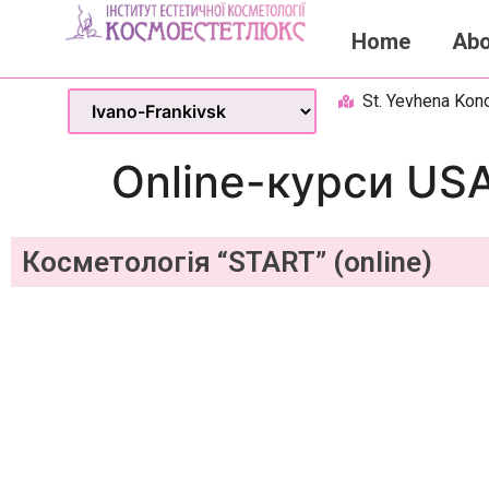
Home
Abo
St. Yevhena Kono
Online-курси US
Косметологія “START” (online)