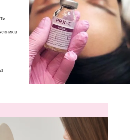
сть
ускників
50
ограма