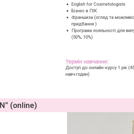
English for Cosmetologists
Бізнес в ПІК
Франшиза (огляд та можливі
придбання )
Програма лояльності для вип
(50%, 10%)
Термін навчання:
Доступ до онлайн-курсу 1 рік (4
навч.годин)
Ціна:
500 €
Детальна навчальна пр
” (online)